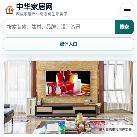
中华家居网
聚焦家居产业动态与生活美学
搜索
媒体入口
首页
家居资讯
家居风水
家居欣赏
时尚饰家
装修设计
家具知识
家居文化
家装攻略
创意家居