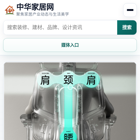
中华家居网
聚焦家居产业动态与生活美学
搜索
媒体入口
首页
家居资讯
家居风水
家居欣赏
时尚饰家
装修设计
家具知识
家居文化
家装攻略
创意家居