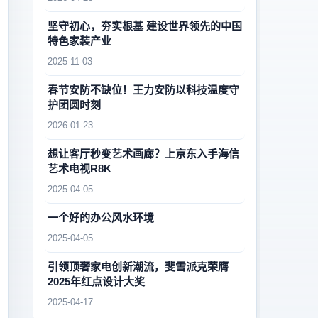
坚守初心，夯实根基 建设世界领先的中国
特色家装产业
2025-11-03
春节安防不缺位！王力安防以科技温度守
护团圆时刻
2026-01-23
想让客厅秒变艺术画廊？上京东入手海信
艺术电视R8K
2025-04-05
一个好的办公风水环境
2025-04-05
引领顶奢家电创新潮流，斐雪派克荣膺
2025年红点设计大奖
2025-04-17