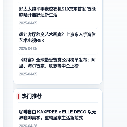
好太太纯平零嵌晾衣机S10京东首发 智能
晾晒开启舒适新生活
2025-04-05
想让客厅秒变艺术画廊？上京东入手海信
艺术电视R8K
2025-04-05
《财富》全球最受赞赏公司榜单发布：阿
里、海尔智家、联想等中企上榜
2025-04-05
热门推荐
咖啡自由 KAXFREE x ELLE DECO 以无
界咖啡美学，重构居家生活新范式
2026-04-28