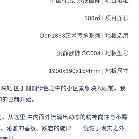
中国·北京 乐成国际 | 项目地址
108㎡ | 项目面积
Der·1863艺术传承系列 | 地板选用
沉静欧橡 SC004 | 地板型号
1900x190x15/4mm | 地板尺寸
深处,匿于翩翩绿色之中的小区景象映入眼前。我
的的巴赫开始。
的。从这里,由内而外流淌出动态的精神向往与不羁
晕、沁雅的香氛、跌宕的旋律……恍惚于现实之外