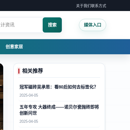
关于我们
联系方式
搜索
媒体入口
创意家居
相关推荐
冠军磁砖吴承思：看80后如何去标签化？
2025-04-05
五年专攻 大器终成——诺贝尔瓷抛砖即将
创新问世
2025-04-05