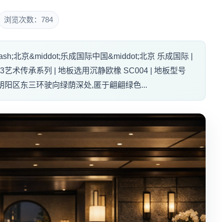
浏览次数：784
h;北京&middot;乐成国际中国&middot;北京 乐成国际 |
1863艺术传承系列 | 地板选用沉静欧橡 SC004 | 地板型号
静谧的朝阳区东三环驶向绿荫深处,匿于翩翩绿色...