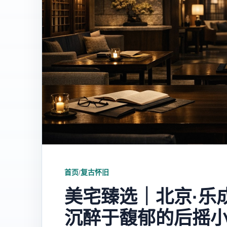
首页
/
复古怀旧
美宅臻选｜北京·乐
沉醉于馥郁的后摇