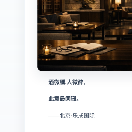
酒微醺,人微醉,
此意最阑珊
。
——北京·乐成国际