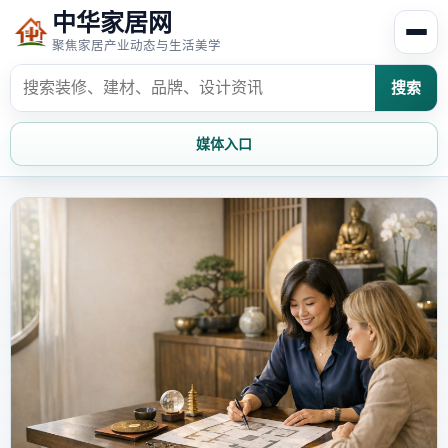
中华家居网
聚焦家居产业动态与生活美学
搜索
媒体入口
首页
家居资讯
家居风水
家居欣赏
时尚饰家
装修设计
家具知识
家居文化
家装攻略
创意家居