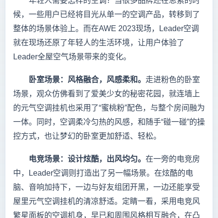
年轻人需要怎样的空调？当很多品牌还在思索的时
候，一些用户已经将目光从单一的空调产品，转移到了
整体的场景体验上。而在AWE 2023现场，Leader空调
就在现场还原了年轻人的生活环境，让用户体验了
Leader全屋空气场景带来的变化。
卧室场景：风格融合，风感柔和。
走进粉色的卧室
场景，观众仿佛看到了爱美少女的秘密花园，就连墙上
的元气空调挂机也采用了“蜜桃粉”配色，与整个房间融为
一体。同时，空调柔冷匀热的风感，和随手“碰一碰”的操
控方式，也让梦幻的卧室更加舒适、轻松。
电竞场景：设计炫酷，出风均匀。
在一旁的电竞房
中，Leader空调则打造出了另一幅场景。在炫酷的电
脑、音响加持下，一边与好友组团开黑，一边还能享受
屋里元气空调挂机的清凉舒适。定睛一看，采用电竞风
繁星面板的空调机身，早已和周围风格相互融合，在凸