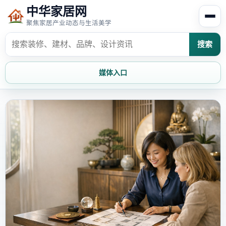
中华家居网
聚焦家居产业动态与生活美学
搜索
媒体入口
首页
家居资讯
家居风水
家居欣赏
时尚饰家
装修设计
家具知识
家居文化
家装攻略
创意家居