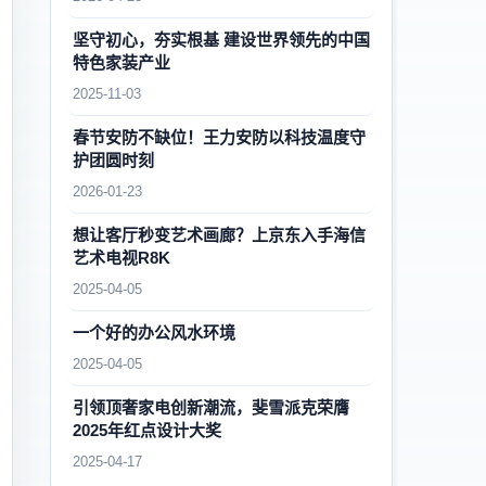
坚守初心，夯实根基 建设世界领先的中国
特色家装产业
2025-11-03
春节安防不缺位！王力安防以科技温度守
护团圆时刻
2026-01-23
想让客厅秒变艺术画廊？上京东入手海信
艺术电视R8K
2025-04-05
一个好的办公风水环境
2025-04-05
引领顶奢家电创新潮流，斐雪派克荣膺
2025年红点设计大奖
2025-04-17