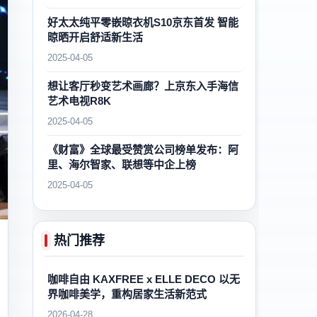
好太太纯平零嵌晾衣机S10京东首发 智能
晾晒开启舒适新生活
2025-04-05
想让客厅秒变艺术画廊？上京东入手海信
艺术电视R8K
2025-04-05
《财富》全球最受赞赏公司榜单发布：阿
里、海尔智家、联想等中企上榜
2025-04-05
热门推荐
咖啡自由 KAXFREE x ELLE DECO 以无
界咖啡美学，重构居家生活新范式
2026-04-28