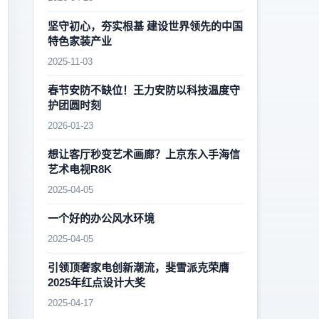
坚守初心，夯实根基 建设世界领先的中国
特色家装产业
2025-11-03
春节安防不缺位！王力安防以科技温度守
护团圆时刻
2026-01-23
想让客厅秒变艺术画廊？上京东入手海信
艺术电视R8K
2025-04-05
一个好的办公风水环境
2025-04-05
引领顶奢家电创新潮流，斐雪派克荣膺
2025年红点设计大奖
2025-04-17