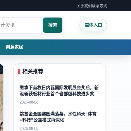
关于我们
联系方式
搜索
媒体入口
创意家居
相关推荐
继拿下首枚日内瓦国际发明展金奖后，新
港斩获板材行业首个省部级科技进步奖一
等奖，再攀国内外木业自主创新新高峰
2026-08-08
姚基金全国赛圆满落幕，水性科天“体育
+科技”公益模式再深化
2026-08-05