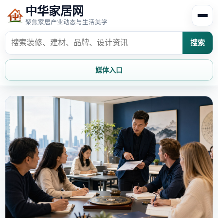
中华家居网
聚焦家居产业动态与生活美学
搜索
媒体入口
首页
家居资讯
家居风水
家居欣赏
时尚饰家
装修设计
家具知识
家居文化
家装攻略
创意家居