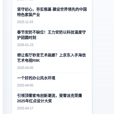
坚守初心，夯实根基 建设世界领先的中国
特色家装产业
2025-11-03
春节安防不缺位！王力安防以科技温度守
护团圆时刻
2026-01-23
想让客厅秒变艺术画廊？上京东入手海信
艺术电视R8K
2025-04-05
一个好的办公风水环境
2025-04-05
引领顶奢家电创新潮流，斐雪派克荣膺
2025年红点设计大奖
2025-04-17