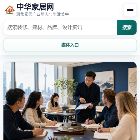
中华家居网
聚焦家居产业动态与生活美学
搜索
媒体入口
首页
家居资讯
家居风水
家居欣赏
时尚饰家
装修设计
家具知识
家居文化
家装攻略
创意家居