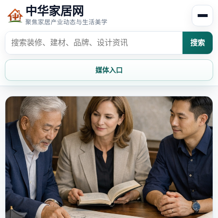
中华家居网
聚焦家居产业动态与生活美学
搜索
媒体入口
首页
家居资讯
家居风水
家居欣赏
时尚饰家
装修设计
家具知识
家居文化
家装攻略
创意家居