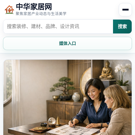
中华家居网
聚焦家居产业动态与生活美学
搜索
媒体入口
首页
家居资讯
家居风水
家居欣赏
时尚饰家
装修设计
家具知识
家居文化
家装攻略
创意家居