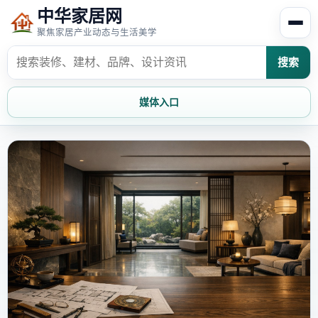
中华家居网
聚焦家居产业动态与生活美学
搜索
媒体入口
首页
家居资讯
家居风水
家居欣赏
时尚饰家
装修设计
家具知识
家居文化
家装攻略
创意家居