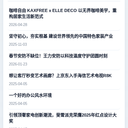
咖啡自由 KAXFREE x ELLE DECO 以无界咖啡美学，重
构居家生活新范式
2026-04-28
坚守初心，夯实根基 建设世界领先的中国特色家装产业
2025-11-03
春节安防不缺位！王力安防以科技温度守护团圆时刻
2026-01-23
想让客厅秒变艺术画廊？上京东入手海信艺术电视R8K
2025-04-05
一个好的办公风水环境
2025-04-05
引领顶奢家电创新潮流，斐雪派克荣膺2025年红点设计大
奖