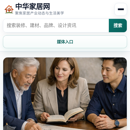
中华家居网
聚焦家居产业动态与生活美学
搜索
媒体入口
首页
家居资讯
家居风水
家居欣赏
时尚饰家
装修设计
家具知识
家居文化
家装攻略
创意家居