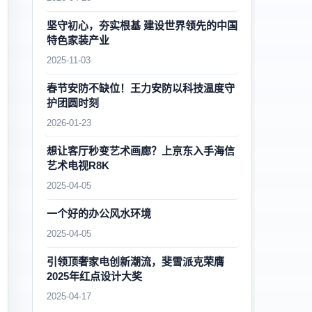
坚守初心，夯实根基 建设世界领先的中国
特色家装产业
2025-11-03
春节安防不缺位！王力安防以科技温度守
护团圆时刻
2026-01-23
想让客厅秒变艺术画廊？上京东入手海信
艺术电视R8K
2025-04-05
一个好的办公风水环境
2025-04-05
引领顶奢家电创新潮流，斐雪派克荣膺
2025年红点设计大奖
2025-04-17