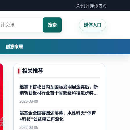
关于我们
联系方式
搜索
媒体入口
创意家居
相关推荐
继拿下首枚日内瓦国际发明展金奖后，新
港斩获板材行业首个省部级科技进步奖一
等奖，再攀国内外木业自主创新新高峰
2026-08-08
姚基金全国赛圆满落幕，水性科天“体育
+科技”公益模式再深化
2026-08-05