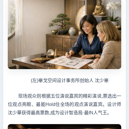
(左)崋戈空间设计事务所创始人 沈少崋
现场观众则根据五位演说嘉宾的精彩演说,票选出一
位观点亮眼、最能Hold住全场的观点演说嘉宾。设计师
沈少華获得最高票数,成为设计智造局·最IN人气王。