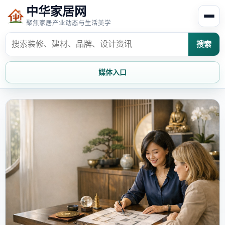
中华家居网
聚焦家居产业动态与生活美学
搜索
媒体入口
首页
家居资讯
家居风水
家居欣赏
时尚饰家
装修设计
家具知识
家居文化
家装攻略
创意家居