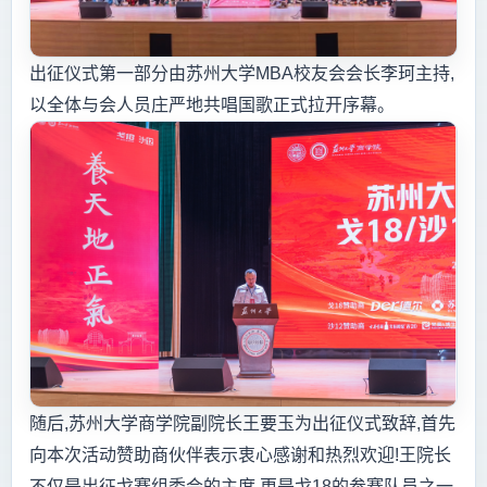
出征仪式第一部分由苏州大学MBA校友会会长李珂主持,
以全体与会人员庄严地共唱国歌正式拉开序幕。
随后,苏州大学商学院副院长王要玉为出征仪式致辞,首先
向本次活动赞助商伙伴表示衷心感谢和热烈欢迎!王院长
不仅是出征戈赛组委会的主席,更是戈18的参赛队员之一,