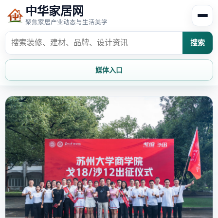
中华家居网
聚焦家居产业动态与生活美学
搜索
媒体入口
首页
家居资讯
家居风水
家居欣赏
时尚饰家
装修设计
家具知识
家居文化
家装攻略
创意家居