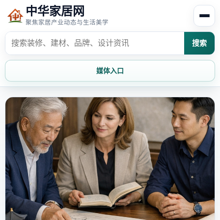
中华家居网
聚焦家居产业动态与生活美学
搜索
媒体入口
首页
家居资讯
家居风水
家居欣赏
时尚饰家
装修设计
家具知识
家居文化
家装攻略
创意家居