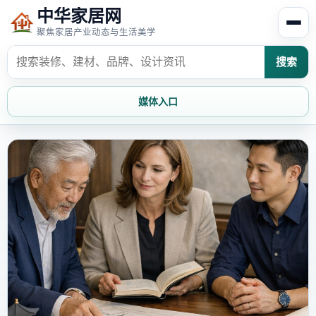
中华家居网
聚焦家居产业动态与生活美学
搜索
媒体入口
首页
家居资讯
家居风水
家居欣赏
时尚饰家
装修设计
家具知识
家居文化
家装攻略
创意家居