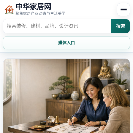
中华家居网
聚焦家居产业动态与生活美学
搜索
媒体入口
首页
家居资讯
家居风水
家居欣赏
时尚饰家
装修设计
家具知识
家居文化
家装攻略
创意家居