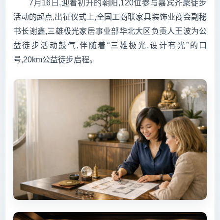
7月16日,迎着初升的朝阳,120位参与嘉宾齐聚徒步
活动的起点,出征仪式上,全国工商联家具装饰业商会副秘
书长谢鑫,三雄极光家居事业部华北大区负责人王波为公
益徒步活动鼓气,伴随着“三雄极光,设计有光”的口
号,20km公益徒步启程。