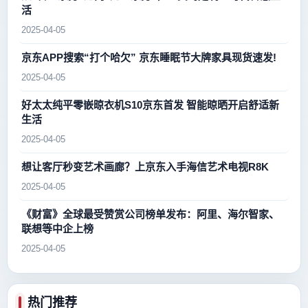
活
2025-04-05
京东APP搜索“打个哈欠” 京东睡眠节大牌家具现货速发!
2025-04-05
好太太纯平零嵌晾衣机S10京东首发 智能晾晒开启舒适新
生活
2025-04-05
想让客厅秒变艺术画廊？上京东入手海信艺术电视R8K
2025-04-05
《财富》全球最受赞赏公司榜单发布：阿里、海尔智家、
联想等中企上榜
2025-04-05
热门推荐