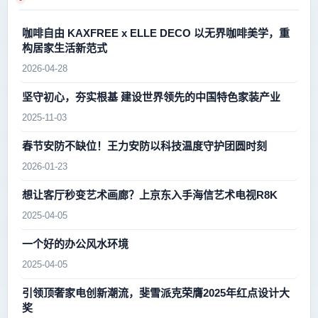
咖啡自由 KAXFREE x ELLE DECO 以无界咖啡美学，重
构居家生活新范式
2026-04-28
坚守初心，夯实根基 建设世界领先的中国特色家装产业
2025-11-03
春节安防不缺位！王力安防以科技温度守护团圆时刻
2026-01-23
想让客厅秒变艺术画廊？上京东入手海信艺术电视R8K
2025-04-05
一个好的办公风水环境
2025-04-05
引领顶奢家电创新潮流，斐雪派克荣膺2025年红点设计大
奖