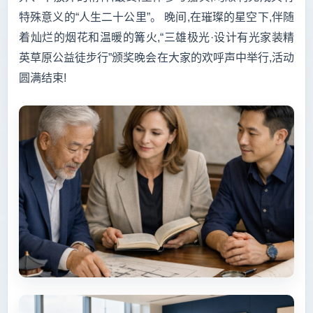
特殊意义的“人生二十公里”。 晚间,在璀璨的星空下,伴随
着灿烂的烟花和温暖的篝火,“三雄极光·设计有光家装精
英草原公益徒步行”颁奖晚会在大家的欢呼声中举行,活动
圆满结束!