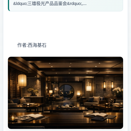
&ldquo;三雄极光产品品鉴会&rdquo;,...
作者:西海基石