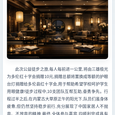
此次公益徒步之旅,每人每前进一公里,将由三雄极光
为多伦红十字会捐赠10元,捐赠总额将置换成等额的护眼
台灯捐赠给多伦县红十字会,用于帮助希望学校呵护学生
用眼健康!徒步过程中,10支团队互帮互助,奋勇争先。行
程过半之后,在内蒙古大草原正午的阳光下,队员们虽身体
疲惫,但仍然坚持稳步前行,充分展现了中国家居人不抛
弃、不放弃的精神,最终,全体参与嘉宾,均顺利完成具有