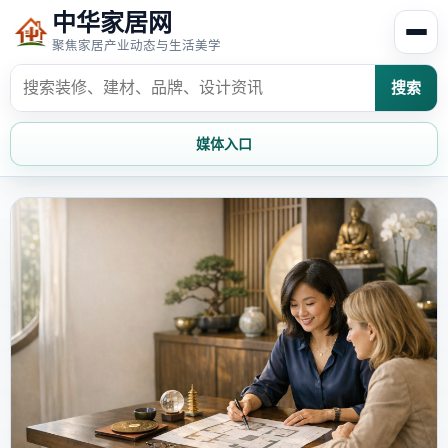
中华家居网
聚焦家居产业动态与生活美学
搜索
媒体入口
首页
家居资讯
家居风水
家居欣赏
时尚饰家
装修设计
家具知识
家居文化
家装攻略
创意家居