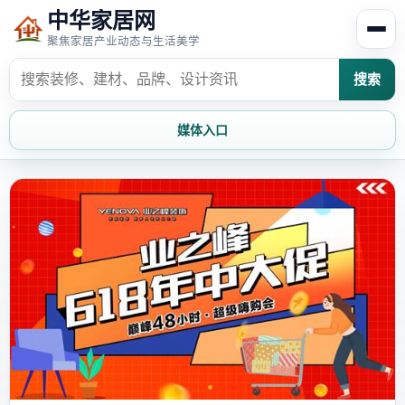
中华家居网
聚焦家居产业动态与生活美学
搜索
媒体入口
首页
家居资讯
家居风水
家居欣赏
时尚饰家
装修设计
家具知识
家居文化
家装攻略
创意家居