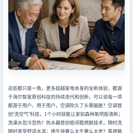
这些都只是一角，更多超越家电本身的全新体验，都源
于海尔智家原创科技的持续迭代和创新，可以说每一项
都源于用户、用于用户。空调吹久了头晕脑胀？空调首
创“洗空气”科技，1个小时就能让家如森林氧吧般清新；
洗澡水忽冷忽热？热水器首创密闭稳燃舱技术，随时洗
随时享受舒适水温；烤牛排要么太生要么太老？蒸烤箱