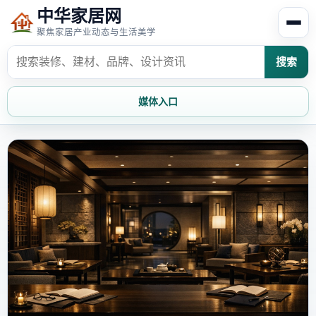
中华家居网
聚焦家居产业动态与生活美学
搜索
媒体入口
首页
家居资讯
家居风水
家居欣赏
时尚饰家
装修设计
家具知识
家居文化
家装攻略
创意家居