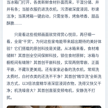
当冰箱门打开，各类新鲜食材扑面而来，干湿分储、井
井有条；当脏衣服扔进洗衣机，污渍被深度浸润、秒速
洁净；当蒸烤箱一键启动，只需坐等，烤鱼喷香、甜品
酥脆……
只是看这些视频画面就觉得赏心悦目，再仔细一
看，全是“干货”。为何这些家电能带来超出期待的美好体
验？它们搭载的原创科技是关键。从冰箱来看，食材难
储鲜？其首创全空间保鲜科技，锁住食材原鲜；冰箱与
橱柜间有缝隙？其首创平嵌科技，实现两侧零嵌、正面
平嵌，不藏灰更美观。还有家家必备的洗衣机，常规洗
太费时，白衬衣类的还洗不干净？其首创“精华洗”全新洗
涤方式，以3倍浓度精华液深层浸润衣物，洗得又快又干
净；机洗噪音大？其首创直驱变频电机，安静洗不打
扰。