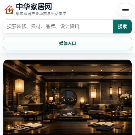
中华家居网
聚焦家居产业动态与生活美学
搜索
媒体入口
首页
家居资讯
家居风水
家居欣赏
时尚饰家
装修设计
家具知识
家居文化
家装攻略
创意家居