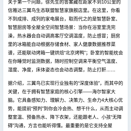
关于第一个问题，徐先生的答案藏在距家不到10公里的
信雅达三翼鸟生态联盟智慧家旗舰店里。在这里，你看
不到成排、成列的家电展台，取而代之的是智慧卧室、
智慧厨房等全屋全空间智慧场景：当你在浴室里洗完
澡，热水器会自动调高客厅空调温度，防止感冒；厨房
里的冰箱能自动根据存储食材、家人健康数据推荐菜
谱，还能联动烤箱一键烘焙“北京烤鸭”；卧室的智能枕会
在你睡觉时监测数据，随时控制空调来平衡空气温度、
湿度、净度，床体姿态也会动态调整，防止打鼾……
据介绍，三翼鸟已实现行业独有的“深度体验”，而其中的
关键，在于拥有智慧家庭的核心引擎——海尔智家大
脑。它具备感知力、理解力、决策力、生命力4大核心优
势，能提前“预判”到你会冷会热、想干什么，从而主动调
整室温、预备热水、降下衣架，还能跟老人、小孩“无障
碍”沟通，方言也能听得懂。最重要的是它支持全屋