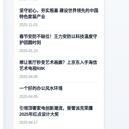
坚守初心，夯实根基 建设世界领先的中国
特色家装产业
2025-11-03
春节安防不缺位！王力安防以科技温度守
护团圆时刻
2026-01-23
想让客厅秒变艺术画廊？上京东入手海信
艺术电视R8K
2025-04-05
一个好的办公风水环境
2025-04-05
引领顶奢家电创新潮流，斐雪派克荣膺
2025年红点设计大奖
2025-04-17