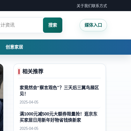
关于我们
联系方式
搜索
媒体入口
创意家居
相关推荐
家竟然会“察言观色”？三天后三翼鸟展区
见！
2025-04-05
满1000元减500元大额券限量抢！逛京东
买家居日用新年好物省钱焕新家
2025-04-05