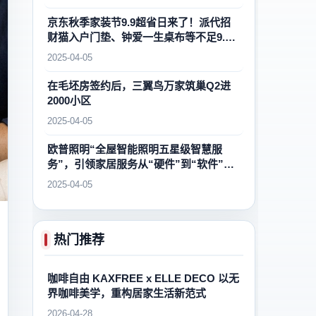
京东秋季家装节9.9超省日来了！派代招
财猫入户门垫、钟爱一生桌布等不足9.9
元
2025-04-05
在毛坯房签约后，三翼鸟万家筑巢Q2进
2000小区
2025-04-05
欧普照明“全屋智能照明五星级智慧服
务”，引领家居服务从“硬件”到“软件”升
级
2025-04-05
热门推荐
咖啡自由 KAXFREE x ELLE DECO 以无
界咖啡美学，重构居家生活新范式
2026-04-28