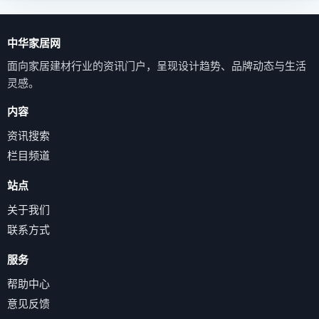
中华家居网
面向家居建材行业的资讯门户，呈现设计趋势、品牌动态与生活
灵感。
内容
资讯搜索
栏目频道
站点
关于我们
联系方式
服务
帮助中心
意见反馈