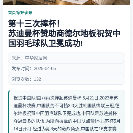
首页
/
家居资讯
第十三次捧杯！
苏迪曼杯赞助商德尔地板祝贺中
国羽毛球队卫冕成功!
来源：中华家居网
发布时间：2025-04-05
浏览次数：132
祝贺中国队!国羽再次捧起苏迪曼杯,5月21日,2023年苏
迪曼杯决赛,中国队势不可挡3:0大胜韩国队蝉联三冠,德
尔地板祝贺中国羽毛球队卫冕成功,中国队是苏迪曼杯
夺冠最多的队伍,为所向披靡的中国队点赞!本届苏杯5月
14日开打,经过为期8天的激烈角逐,中国队在16支参赛