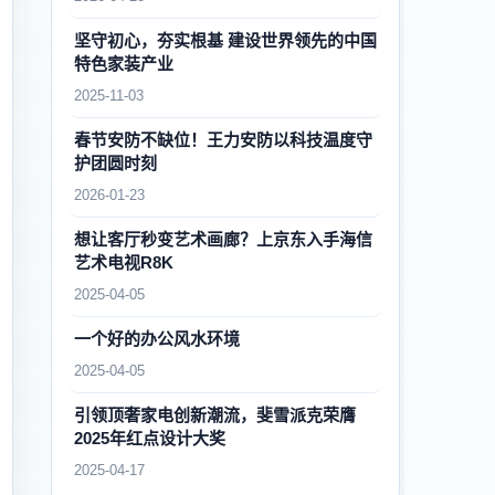
坚守初心，夯实根基 建设世界领先的中国
特色家装产业
2025-11-03
春节安防不缺位！王力安防以科技温度守
护团圆时刻
2026-01-23
想让客厅秒变艺术画廊？上京东入手海信
艺术电视R8K
2025-04-05
一个好的办公风水环境
2025-04-05
引领顶奢家电创新潮流，斐雪派克荣膺
2025年红点设计大奖
2025-04-17