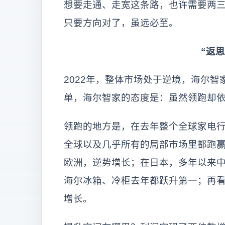
想要走通、走宽这条路，也许需要两
只要方向对了，虽远必至。
“返
2022年，整体市场处于逆境，海尔
单，海尔智家的态度是：虽然领跑却
领跑的地方是，在去年整个全球家电
全球以及几乎所有的局部市场里都跑
欧洲，逆势增长；在日本，多年以来
海尔冰箱、冷柜去年都跃升第一；再
增长。