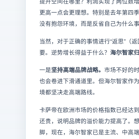
提升空间在哪里？利润实现了两位数
更高一点会更理想。特别是去年第四
没有抱怨环境，而是反省自己为什么
当然，对于正确的事情进行“返思”（
要。逆势增长得益于什么？
海尔智家归
一是
坚持高端品牌战略。
市场不好的
也会卷进下滑通道里。但海尔智家作
境都坚决走高端路线。
卡萨帝在欧洲市场的价格指数已经达到了
还贵，说明品牌的溢价能力提高了。
脚，现在，海尔智家已是主流、中高端市