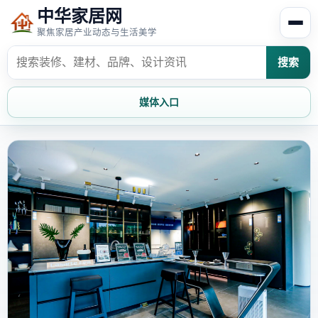
中华家居网
聚焦家居产业动态与生活美学
搜索
媒体入口
首页
家居资讯
家居风水
家居欣赏
时尚饰家
装修设计
家具知识
家居文化
家装攻略
创意家居