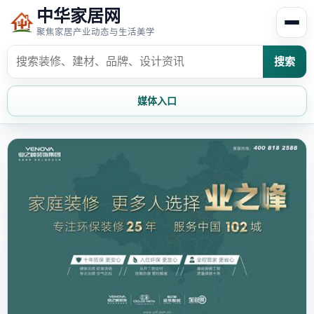
中华家居网
聚焦家居产业动态与生活美学
搜索
媒体入口
首页
家居资讯
家居风水
家居欣赏
时尚饰家
装修设计
家具知识
家居文化
家装攻略
创意家居