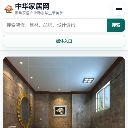
中华家居网
聚焦家居产业动态与生活美学
搜索
媒体入口
首页
家居资讯
家居风水
家居欣赏
时尚饰家
装修设计
家具知识
家居文化
家装攻略
创意家居