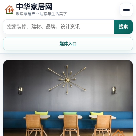
中华家居网
聚焦家居产业动态与生活美学
搜索
媒体入口
首页
家居资讯
家居风水
家居欣赏
时尚饰家
装修设计
家具知识
家居文化
家装攻略
创意家居