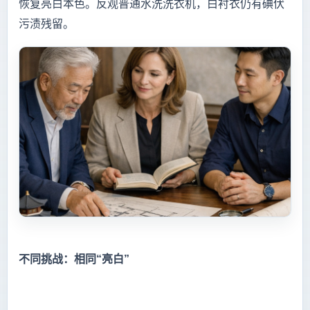
恢复亮白本色。反观普通水洗洗衣机，白衬衣仍有碘伏
污渍残留。
不同挑战：相同“亮白”