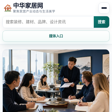
中华家居网
聚焦家居产业动态与生活美学
搜索
媒体入口
首页
家居资讯
家居风水
家居欣赏
时尚饰家
装修设计
家具知识
家居文化
家装攻略
创意家居