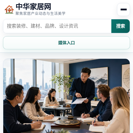
中华家居网
聚焦家居产业动态与生活美学
搜索
媒体入口
首页
家居资讯
家居风水
家居欣赏
时尚饰家
装修设计
家具知识
家居文化
家装攻略
创意家居