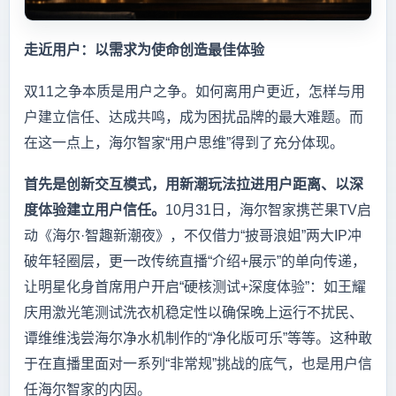
走近用户：以需求为使命创造最佳体验
双11之争本质是用户之争。如何离用户更近，怎样与用
户建立信任、达成共鸣，成为困扰品牌的最大难题。而
在这一点上，海尔智家“用户思维”得到了充分体现。
首先是创新交互模式，用新潮玩法拉进用户距离、以深
度体验建立用户信任。
10月31日，海尔智家携芒果TV启
动《海尔·智趣新潮夜》，不仅借力“披哥浪姐”两大IP冲
破年轻圈层，更一改传统直播“介绍+展示”的单向传递，
让明星化身首席用户开启“硬核测试+深度体验”：如王耀
庆用激光笔测试洗衣机稳定性以确保晚上运行不扰民、
谭维维浅尝海尔净水机制作的“净化版可乐”等等。这种敢
于在直播里面对一系列“非常规”挑战的底气，也是用户信
任海尔智家的内因。