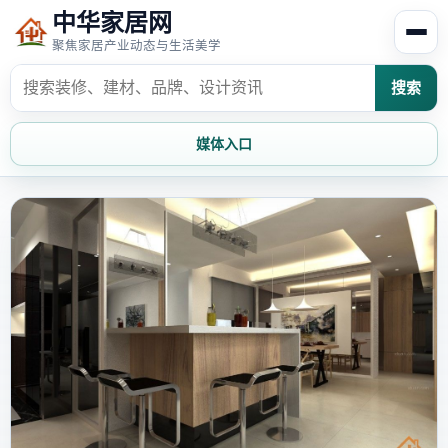
中华家居网
聚焦家居产业动态与生活美学
搜索
媒体入口
首页
家居资讯
家居风水
家居欣赏
时尚饰家
装修设计
家具知识
家居文化
家装攻略
创意家居