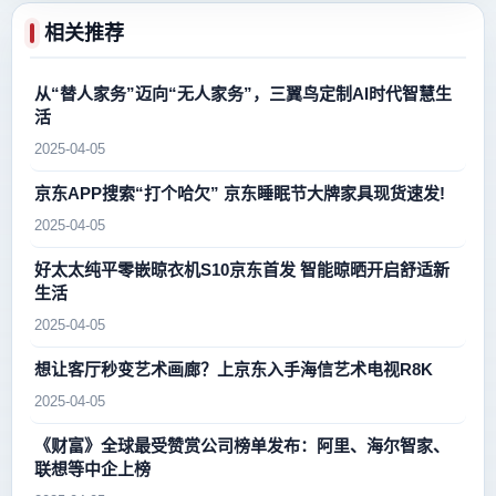
相关推荐
从“替人家务”迈向“无人家务”，三翼鸟定制AI时代智慧生
活
2025-04-05
京东APP搜索“打个哈欠” 京东睡眠节大牌家具现货速发!
2025-04-05
好太太纯平零嵌晾衣机S10京东首发 智能晾晒开启舒适新
生活
2025-04-05
想让客厅秒变艺术画廊？上京东入手海信艺术电视R8K
2025-04-05
《财富》全球最受赞赏公司榜单发布：阿里、海尔智家、
联想等中企上榜