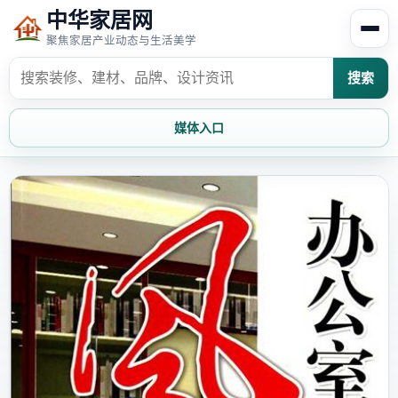
中华家居网
聚焦家居产业动态与生活美学
搜索
媒体入口
首页
家居资讯
家居风水
家居欣赏
时尚饰家
装修设计
家具知识
家居文化
家装攻略
创意家居