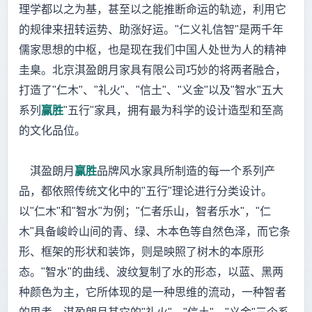
理学都以之为基，甚至以之能推断命运的轨迹，利用它
的规律来扭转运势、助涨好运。"仁义礼信智"是两千年
儒家思想的中枢，也是现在我们中国人处世为人的精神
圭臬。北京淇盈朗月家具有限公司巧妙的将两者融合，
打造了"仁木"、"礼火"、"信土"、"义金"以及"智水"五大
系列
赢胜
"五行"家具，拥有最为科学的设计造型和至高
的文化品位。
淇盈朗月
赢胜
品牌风水家具所制造的每一个系列产
品，都依照传统文化中的"五行"理论进行分类设计。
以"仁木"和"智水"为例；"仁者乐山，智者乐水"，"仁
木"具备峻岭山间的青、绿、木本色等自然色泽，而它条
形、框架的形状和装饰，则是映照了树木的本原形
态。"智水"的曲线、波纹复制了水的形态，以蓝、黑两
种颜色为主，它所体现的是一种思维的流动，一种智者