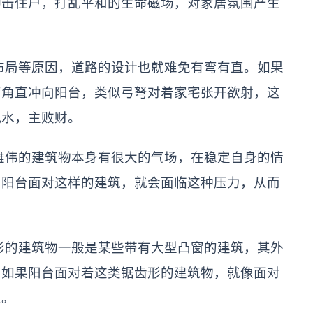
冲击住户，打乱平和的生命磁场，对家居氛围产生
布局等原因，道路的设计也就难免有弯有直。如果
弯角直冲向阳台，类似弓弩对着家宅张开欲射，这
风水，主败财。
雄伟的建筑物本身有很大的气场，在稳定自身的情
。阳台面对这样的建筑，就会面临这种压力，从而
形的建筑物一般是某些带有大型凸窗的建筑，其外
，如果阳台面对着这类锯齿形的建筑物，就像面对
生。