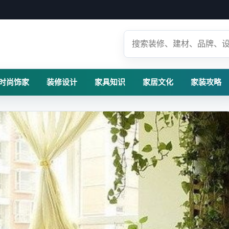
时尚饰家
装修设计
家具知识
家居文化
家装攻略