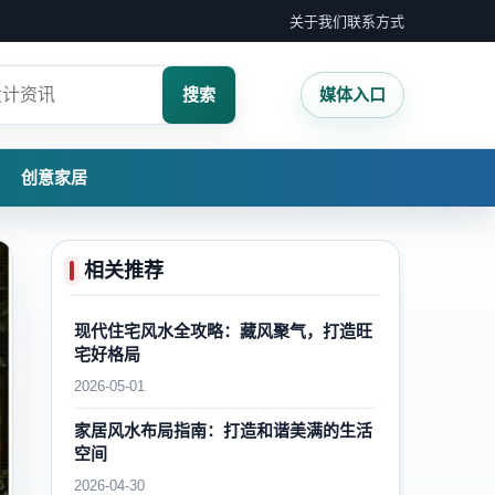
关于我们
联系方式
搜索
媒体入口
创意家居
相关推荐
现代住宅风水全攻略：藏风聚气，打造旺
宅好格局
2026-05-01
家居风水布局指南：打造和谐美满的生活
空间
2026-04-30