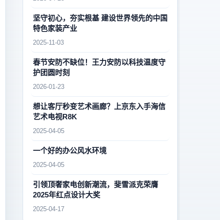
坚守初心，夯实根基 建设世界领先的中国
特色家装产业
2025-11-03
春节安防不缺位！王力安防以科技温度守
护团圆时刻
2026-01-23
想让客厅秒变艺术画廊？上京东入手海信
艺术电视R8K
2025-04-05
一个好的办公风水环境
2025-04-05
引领顶奢家电创新潮流，斐雪派克荣膺
2025年红点设计大奖
2025-04-17