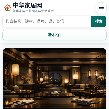
中华家居网
聚焦家居产业动态与生活美学
搜索
媒体入口
首页
家居资讯
家居风水
家居欣赏
时尚饰家
装修设计
家具知识
家居文化
家装攻略
创意家居