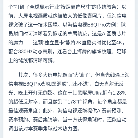
个”打破了全球显示行业“按距离选尺寸”的传统教条：以
前，大屏电视画质就像被放大的低像素照片，但海信电
视突破了这一技术困境。以海信电视E8Q Pro为例：球
员射门时可清晰看到掀起的草屑轨迹，这是AI画质芯片
的魔力——这颗“独立显卡”能将2K直播实时优化至4K，
配合330Hz动态高刷，连看台上挥舞的旗帜纹理、足球
上的缝线都清晰可辨。
其次，很多大屏电视像面“大镜子”，但当光线遇上海
信电视E8Q Pro却如黑洞般“只出不进”，白天直射无反
光、晚上开灯无倒影。这在于其黑曜屏Ultra拥有1.28%
的超低反射率，而且做到了178°广视角，每个角度都是
最佳观赛角度；此外，海信电视还能提供AI赛前预测、
赛事预约、赛后集锦等，当一方获得角球时，还能自动
调出该对本赛季角球战术热力图。