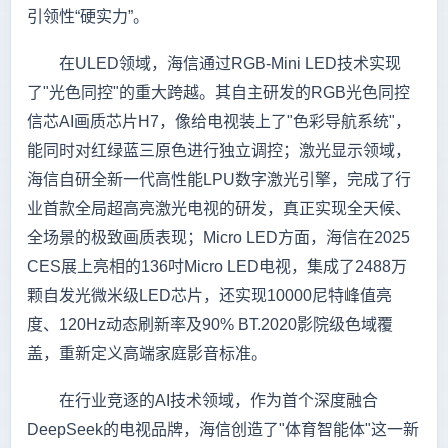
引领性“硬实力”。
在ULED领域，海信通过RGB-Mini LED技术实现
了"光色同控"的重大跨越。其自主研发的RGB光色同控
信芯AI画质芯片H7，像给电视装上了"色彩导航系统"，
能同时对红绿蓝三原色进行独立调控；激光显示领域，
海信自研全新一代高性能LPU数字激光引擎，完成了行
业首款全局超高亮激光电视的研发，真正实现全天候、
全场景的极致画质表现；Micro LED方面，海信在2025
CES展上亮相的136吋Micro LED电视，集成了2488万
颗自发光微米级LED芯片，还实现10000尼特峰值亮
度、120Hz动态刷新率及90% BT.2020影院级色域覆
盖，重新定义高端家庭影音标准。
在行业竞逐的AI技术领域，作为首个深度融合
DeepSeek的电视品牌，海信创造了"体育智能体"这一新