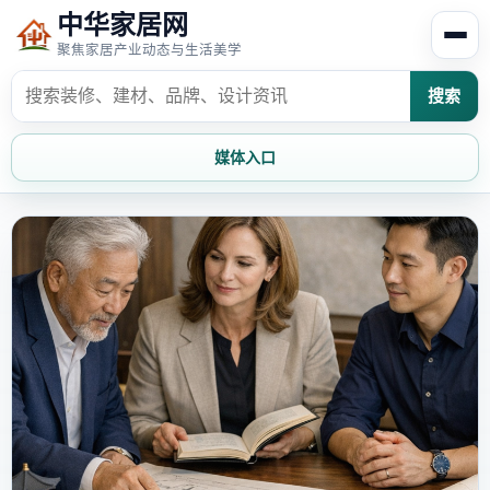
中华家居网
聚焦家居产业动态与生活美学
搜索
媒体入口
首页
家居资讯
家居风水
家居欣赏
时尚饰家
装修设计
家具知识
家居文化
家装攻略
创意家居