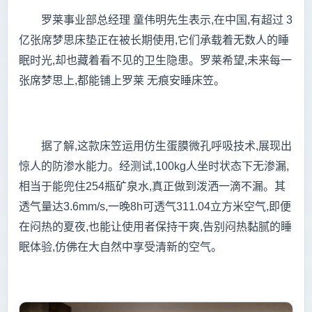
罗莱事业部总经理 童伟明先生表示,在中国,有超过 3
亿张席梦思床垫正在被长期使用,它们承载着无数人的睡
眠时光,却也藏着看不见的卫生隐患。罗莱希望,未来每一
张席梦思上,都能铺上罗莱 无痕安睡床笠。
据了解,这款床笠运用仿生蛋膜微孔呼吸技术,展现出
惊人的防渗水能力。经测试,100kg人坐时状态下无渗漏,
相当于能兜住254瓶矿泉水,真正做到泼洒一滴不漏。其
透气量达3.6mm/s,一晚8h可透气311.04立方米空气,即便
在闷热的夏夜,也能让使用者保持干爽,告别闷热黏腻的睡
眠体验,仿佛在大自然中享受清新的空气。