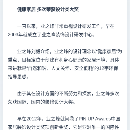
健康家居
多次荣获设计类大奖
一直以来，业之峰非常重视设计研发工作，早在
2003年就成立了业之峰装饰设计研发中心。
业之峰刘毅介绍，业之峰的设计理念以“健康家居”为
重点，目标定位于创建有利身心健康的家居环境，具体
来讲就是“自然和谐、人文关怀、安全低耗”的12字环保
指导思想。
由于其在设计方面的不断努力和探索，业之峰多次
荣获国际、国内的装修设计大奖。
早在2012年，业之峰就问鼎了PIN UP Awards中国
家居装饰设计类奖项创新金奖，它是亚洲唯一的国际性