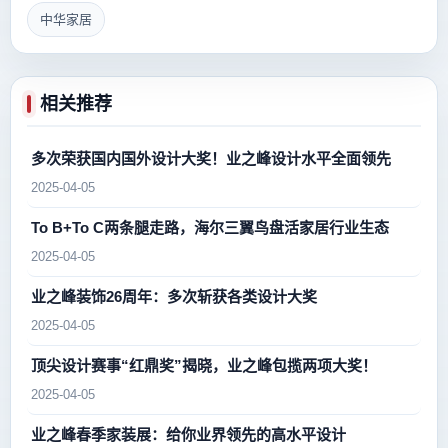
中华家居
相关推荐
多次荣获国内国外设计大奖！业之峰设计水平全面领先
2025-04-05
To B+To C两条腿走路，海尔三翼鸟盘活家居行业生态
2025-04-05
业之峰装饰26周年：多次斩获各类设计大奖
2025-04-05
顶尖设计赛事“红鼎奖”揭晓，业之峰包揽两项大奖！
2025-04-05
业之峰春季家装展：给你业界领先的高水平设计