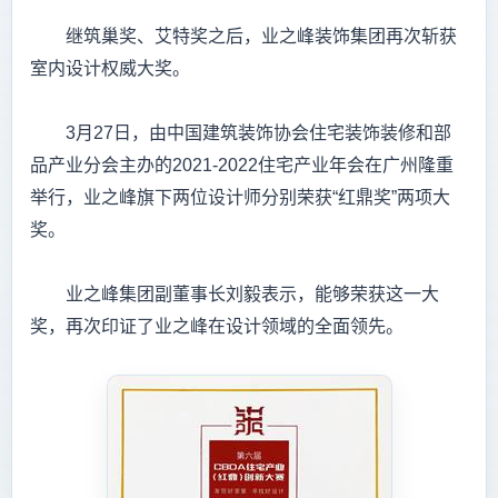
继筑巢奖、艾特奖之后，业之峰装饰集团再次斩获
室内设计权威大奖。
3月27日，由中国建筑装饰协会住宅装饰装修和部
品产业分会主办的2021-2022住宅产业年会在广州隆重
举行，业之峰旗下两位设计师分别荣获“红鼎奖”两项大
奖。
业之峰集团副董事长刘毅表示，能够荣获这一大
奖，再次印证了业之峰在设计领域的全面领先。