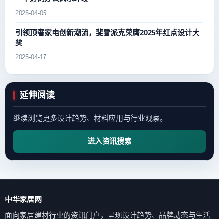
2025-04-05
引领顶奢家电创新潮流，斐雪派克荣膺2025年红点设计大
奖
2025-04-17
延伸阅读
继续浏览更多设计趋势、材料应用与行业观察。
进入资讯搜索
中华家居网
面向家居建材行业的资讯门户，呈现设计趋势、品牌动态与生活