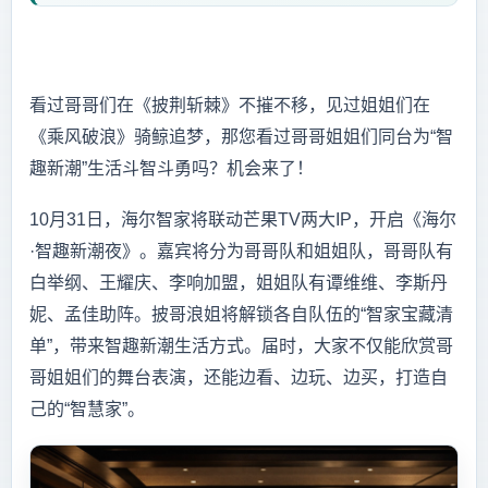
看过哥哥们在《披荆斩棘》不摧不移，见过姐姐们在
《乘风破浪》骑鲸追梦，那您看过哥哥姐姐们同台为“智
趣新潮”生活斗智斗勇吗？机会来了！
10月31日，海尔智家将联动芒果TV两大IP，开启《海尔
·智趣新潮夜》。嘉宾将分为哥哥队和姐姐队，哥哥队有
白举纲、王耀庆、李响加盟，姐姐队有谭维维、李斯丹
妮、孟佳助阵。披哥浪姐将解锁各自队伍的“智家宝藏清
单”，带来智趣新潮生活方式。届时，大家不仅能欣赏哥
哥姐姐们的舞台表演，还能边看、边玩、边买，打造自
己的“智慧家”。