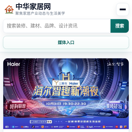
中华家居网
聚焦家居产业动态与生活美学
搜索
媒体入口
首页
家居资讯
家居风水
家居欣赏
时尚饰家
装修设计
家具知识
家居文化
家装攻略
创意家居