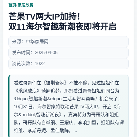
首页
/
家居欣赏
芒果TV两大IP加持！
双11海尔智趣新潮夜即将开启
来源：中华家居网
发布时间：2025-04-05
浏览次数：1022
看过哥哥们在《披荆斩棘》不摧不移，见过姐姐们在
《乘风破浪》骑鲸追梦，那您看过哥哥姐姐们同台为
&ldquo;智趣新潮&rdquo;生活斗智斗勇吗？机会来了！
10月31日，海尔智家将联动芒果TV两大IP，开启《海
尔&middot;智趣新潮夜》。嘉宾将分为哥哥队和姐姐
队，哥哥队有白举纲、王耀庆、李响加盟，姐姐队有谭
维维、李斯丹妮、孟佳助阵。...