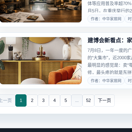
体等应用普及率超70
月5日，在重庆举行的2
上，三翼鸟带来了全...
作者：中华家居网
时
建博会新看点：
7月8日，一年一度的
的“大集市”，近200
最明显的感觉是：卖“
修，最头疼的就是东拼
和风格总难统一；买回..
作者：中华家居网
时
上一页
1
2
3
4
5
...
52
下一页