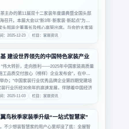
下午茶主办的第11届双十二家装年度盛典暨全国头部
召开。本届大会以“新3年·新家装·新起点”为主
0家头部装企董事长及核心高管出席。与会的大家装
同复盘一年来家装行业的探索突破，展望未来发
间：2025-12-23
栏目：家居资讯
.
坚守初心，夯实根基 建设世界领先的中国特色家装产业
9日，“伟大转折，走向胜利——2025年中国家装高质量
装施工品质交付放心（榜样）企业发布会”，在中国
举办；“中国家装行业优秀品牌企业第四期党建培
家装行业历经30余年的高速发展，伴随着中国经济
间：2025-11-03
栏目：家居资讯
翼鸟秋季家装季升级“一站式智慧家”
，不少想装智慧家的用户心里却没了底：全屋智