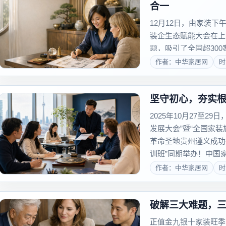
合一
12月12日，由家装
装企生态赋能大会在上海
题，吸引了全国超30
产业头部精英齐聚，共
作者：中华家居网
时
展的新思潮、新路径。..
2025年10月27至2
发展大会”暨“全国家
革命圣地贵州遵义成功
训班”同期举办！中国
进入高质量...
作者：中华家居网
时
破解三大难题，三
正值金九银十家装旺季