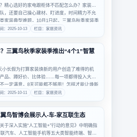
？精心选好的家电跟柜体不匹配怎么办？家装全
队，还要自己操心建材、盯进度，时间精力不允
类家装典型难题，10月1日起，三翼鸟秋季家装季
服务一一...
间：2025-10-13
栏目：家居资讯
？三翼鸟秋季家装季推出“4个1”智慧
天小长假为打算家装焕新的用户创造了难得的机
产品、蹲好价、比体验……每一项都得投入大量
不一定满意，8天可能都不够用！怎样才能让焕新
装季适时上线，推出“4个1”智慧服务，覆盖从全屋
间：2025-10-11
栏目：家居资讯
交付、...
翼鸟智博会展示人-车-家互联生态
关于深入实施“人工智能+”行动的意见》中明确指
能网联汽车、人工智能手机等五大类智能终端、智能