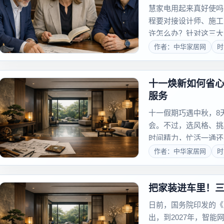
慧家电用起来真好使吗
程要对接设计师、施工
许怎么办？针对这三大
启动升级“一站式智慧家”
作者：中华家居网
时
十一焕新如何省心
服务
十一假期巧遇中秋，8
会。不过，选风格、挑
时间精力，忙活一通还
更省心？三翼鸟秋季家
作者：中华家居网
时
设计、柜电选配，到施工
把家装进车里！三
日前，国务院印发的《
出，到2027年，智