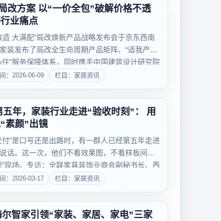
布局改方案 以“一价全包”破解价格不透
等行业痛点
改造 大满配”局改焕新产品战略发布会于京东西南
家装发布了局改全生命周期产品矩阵、“适我产品”
心住”服务保障体系，同时携手中国建筑设计研究院
合作。此次京东家装全面升级，将推动家装行业
间：2026-06-09
栏目：家居资讯
...
“素颜”出镜
交付”是口号还是出路时，有一群人已经第五年走进
说话。这一次，他们不看效果图，不看样板间，
颜”现场。专访：全联家具装饰业商会副秘书长、西
谢鑫“家装行业的核心能力，不在门店，在工地。”
间：2026-03-17
栏目：家居资讯
..
海尔智家引领“家装、家居、家电”三家