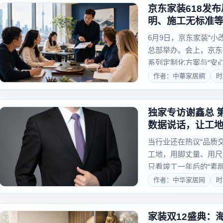
京东家装618发
明、施工无标准
6月9日，京东家装“小
总部举办。会上，京东
系列定制化方案与“安
达成适老家装专项战略
作者：中華家居網
时
告别传统非标局改模式，
独家专访谢鑫总 第五年，家装行业走进“验收时刻”： 用
数据说话，让工地
当行业还在热议“品质
工地，用脚丈量、用尺
只看竣工一年后的“素
海基石教育集团总裁 
作者：中华家居网
时
2026年，是全联家具装.
家装双12盛典：