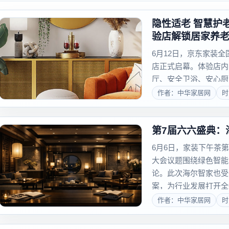
隐性适老 智慧护
验店解锁居家养
6月12日，京东家装
店正式启幕。体验店内围
厅、安全卫浴、安心厨
示无高差地面、防滑铺
作者：中华家居网
时
案，让消费者实地触摸体
第7届六六盛典：
6月6日，家装下午茶
大会议题围绕绿色智能
论。此次海尔智家也受
案，为行业发展打开全
的？简单讲，既要省心省
作者：中华家居网
时