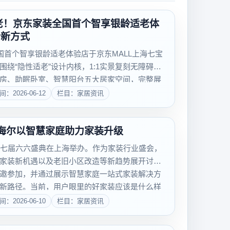
老！京东家装全国首个智享银龄适老体
老新方式
全国首个智享银龄适老体验店于京东MALL上海七宝
绕“隐性适老”设计内核，1:1实景复刻无障碍客
房、助眠卧室、智慧阳台五大居家空间，完整展
装、紧急预警、语音智控等全链条适老改造方
间：2026-06-12
栏目：家居资讯
验，...
海尔以智慧家庭助力家装升级
第七届六六盛典在上海举办。作为家装行业盛会，
家装新机遇以及老旧小区改造等新趋势展开讨
邀参加，并通过展示智慧家庭一站式家装解决方
新路径。当前，用户眼里的好家装应该是什么样
事，不用操心去...
间：2026-06-10
栏目：家居资讯