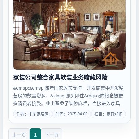
家装公司整合家具软装业务暗藏风险
&emsp;&emsp;随着国家政策支持，开发商集中开发精
装房的数量增多，&ldquo;即买即住&rdquo;的概念被更
多消费者接受。业主避免了装修麻烦，直接进入家具、
窗帘、配饰等软装产品采购阶段，&ldquo;硬装&rdquo;
作者：中华家居网
时间：2025-04-05
栏目：家具知识
后时代将来临，家装公司是否会改变&ldquo;硬装&...
上一页
1
下一页