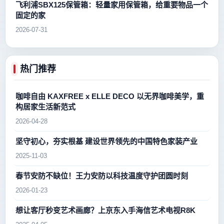
飞利浦SBX125保管箱：轻量家用保管箱，给重要物品一个
固定的家
2026-07-31
热门推荐
咖啡自由 KAXFREE x ELLE DECO 以无界咖啡美学，重
构居家生活新范式
2026-04-28
坚守初心，夯实根基 建设世界领先的中国特色家装产业
2025-11-03
春节安防不缺位！王力安防以科技温度守护团圆时刻
2026-01-23
想让客厅秒变艺术画廊？上京东入手海信艺术电视R8K