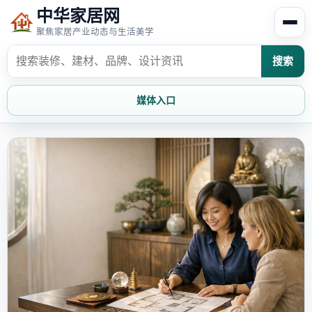
中华家居网
聚焦家居产业动态与生活美学
搜索
媒体入口
首页
家居资讯
家居风水
家居欣赏
时尚饰家
装修设计
家具知识
家居文化
家装攻略
创意家居