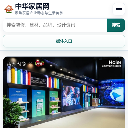
中华家居网
聚焦家居产业动态与生活美学
搜索
媒体入口
首页
家居资讯
家居风水
家居欣赏
时尚饰家
装修设计
家具知识
家居文化
家装攻略
创意家居