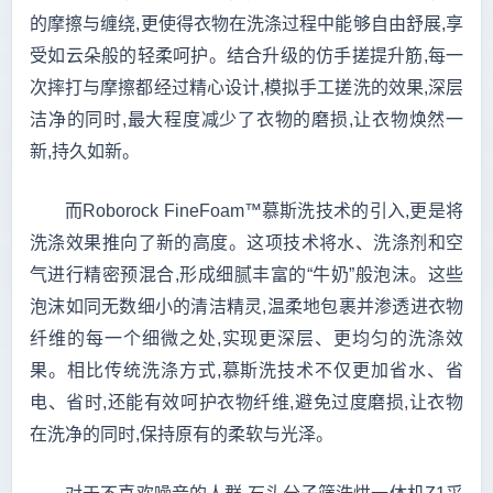
的摩擦与缠绕,更使得衣物在洗涤过程中能够自由舒展,享
受如云朵般的轻柔呵护。结合升级的仿手搓提升筋,每一
次摔打与摩擦都经过精心设计,模拟手工搓洗的效果,深层
洁净的同时,最大程度减少了衣物的磨损,让衣物焕然一
新,持久如新。
而Roborock FineFoam™慕斯洗技术的引入,更是将
洗涤效果推向了新的高度。这项技术将水、洗涤剂和空
气进行精密预混合,形成细腻丰富的“牛奶”般泡沫。这些
泡沫如同无数细小的清洁精灵,温柔地包裹并渗透进衣物
纤维的每一个细微之处,实现更深层、更均匀的洗涤效
果。相比传统洗涤方式,慕斯洗技术不仅更加省水、省
电、省时,还能有效呵护衣物纤维,避免过度磨损,让衣物
在洗净的同时,保持原有的柔软与光泽。