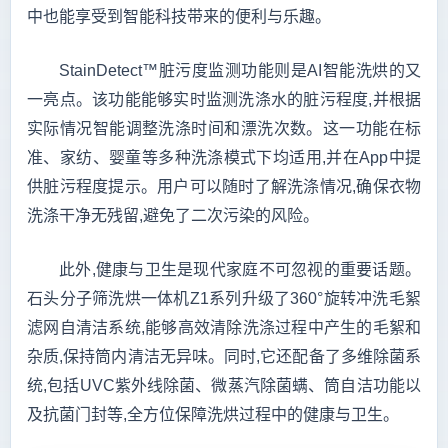
中也能享受到智能科技带来的便利与乐趣。
StainDetect™脏污度监测功能则是AI智能洗烘的又
一亮点。该功能能够实时监测洗涤水的脏污程度,并根据
实际情况智能调整洗涤时间和漂洗次数。这一功能在标
准、家纺、婴童等多种洗涤模式下均适用,并在App中提
供脏污程度提示。用户可以随时了解洗涤情况,确保衣物
洗涤干净无残留,避免了二次污染的风险。
此外,健康与卫生是现代家庭不可忽视的重要话题。
石头分子筛洗烘一体机Z1系列升级了360°旋转冲洗毛絮
滤网自清洁系统,能够高效清除洗涤过程中产生的毛絮和
杂质,保持筒内清洁无异味。同时,它还配备了多维除菌系
统,包括UVC紫外线除菌、微蒸汽除菌螨、筒自洁功能以
及抗菌门封等,全方位保障洗烘过程中的健康与卫生。