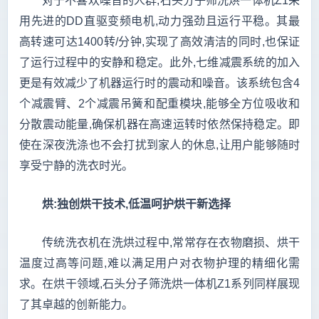
对于不喜欢噪音的人群,石头分子筛洗烘一体机Z1采
用先进的DD直驱变频电机,动力强劲且运行平稳。其最
高转速可达1400转/分钟,实现了高效清洁的同时,也保证
了运行过程中的安静和稳定。此外,七维减震系统的加入
更是有效减少了机器运行时的震动和噪音。该系统包含4
个减震臂、2个减震吊簧和配重模块,能够全方位吸收和
分散震动能量,确保机器在高速运转时依然保持稳定。即
使在深夜洗涤也不会打扰到家人的休息,让用户能够随时
享受宁静的洗衣时光。
烘:独创烘干技术,低温呵护烘干新选择
传统洗衣机在洗烘过程中,常常存在衣物磨损、烘干
温度过高等问题,难以满足用户对衣物护理的精细化需
求。在烘干领域,石头分子筛洗烘一体机Z1系列同样展现
了其卓越的创新能力。