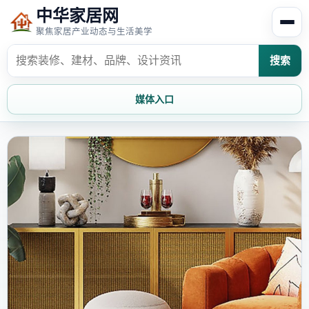
中华家居网
聚焦家居产业动态与生活美学
搜索
媒体入口
首页
家居资讯
家居风水
家居欣赏
时尚饰家
装修设计
家具知识
家居文化
家装攻略
创意家居