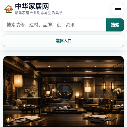
中华家居网
聚焦家居产业动态与生活美学
搜索
媒体入口
首页
家居资讯
家居风水
家居欣赏
时尚饰家
装修设计
家具知识
家居文化
家装攻略
创意家居