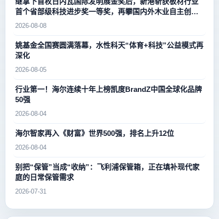
继拿下首枚日内瓦国际发明展金奖后，新港斩获板材行业
首个省部级科技进步奖一等奖，再攀国内外木业自主创新
新高峰
2026-08-08
姚基金全国赛圆满落幕，水性科天“体育+科技”公益模式再
深化
2026-08-05
行业第一！海尔连续十年上榜凯度BrandZ中国全球化品牌
50强
2026-08-04
海尔智家再入《财富》世界500强，排名上升12位
2026-08-04
别把“保管”当成“收纳”：飞利浦保管箱，正在填补现代家
庭的日常保管需求
2026-07-31