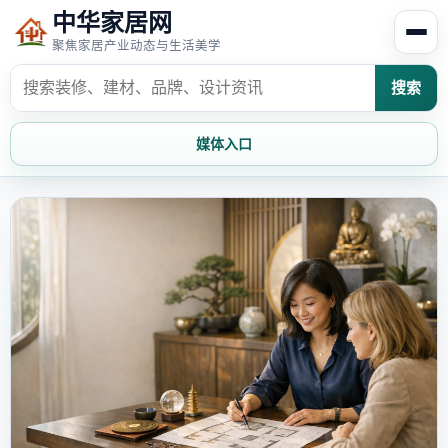
中华家居网
聚焦家居产业动态与生活美学
搜索
媒体入口
首页
家居资讯
家居风水
家居欣赏
时尚饰家
装修设计
家具知识
家居文化
家装攻略
创意家居